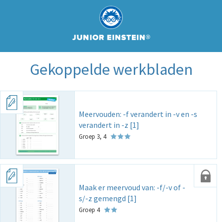
Gekoppelde werkbladen
Meervouden: -f verandert in -v en -s
verandert in -z [1]
Groep 3, 4
Maak er meervoud van: -f/-v of -
s/-z gemengd [1]
Groep 4