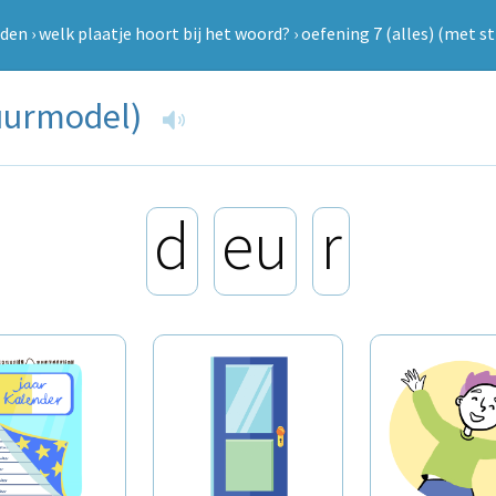
den
›
welk plaatje hoort bij het woord?
›
oefening 7 (alles) (met s
tuurmodel)
d
eu
r