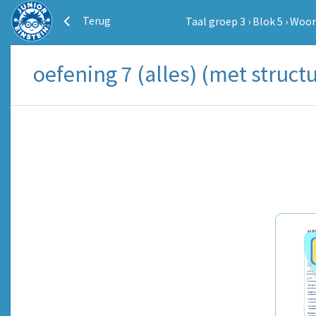
Terug
Taal groep 3
›
Blok 5
›
Woor
oefening 7 (alles) (met struc