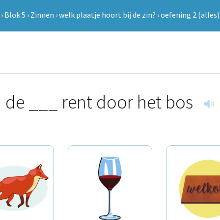
›
Blok 5
›
Zinnen
›
welk plaatje hoort bij de zin?
›
oefening 2 (alles)
de ___ rent door het bos