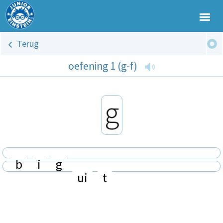
Terug
oefening 1 (g-f)
g
b
i
g
ui
t