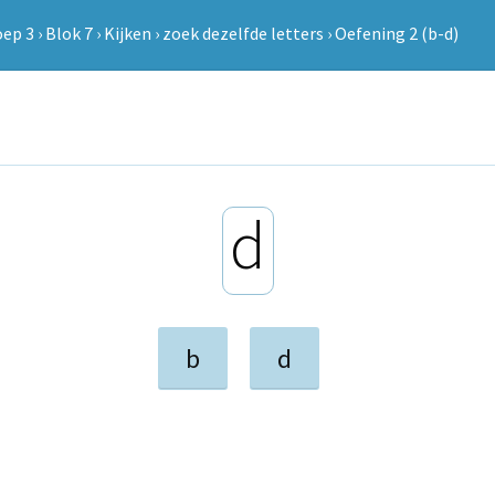
oep 3
›
Blok 7
›
Kijken
›
zoek dezelfde letters
›
Oefening 2 (b-d)
d
b
d