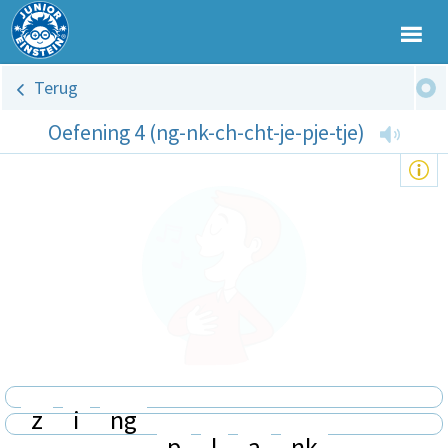
Terug
Oefening 4 (ng-nk-ch-cht-je-pje-tje)
z
i
ng
p
l
a
nk