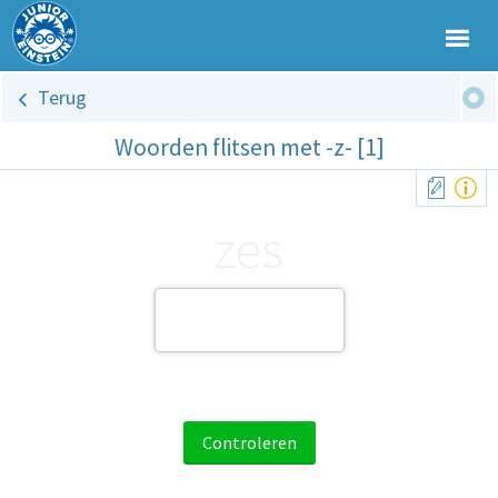
Terug
Woorden flitsen met -z- [1]
zes