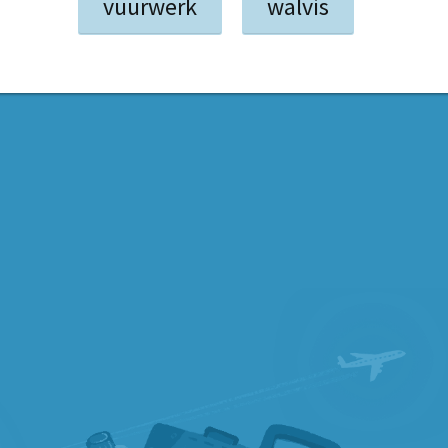
vuurwerk
walvis