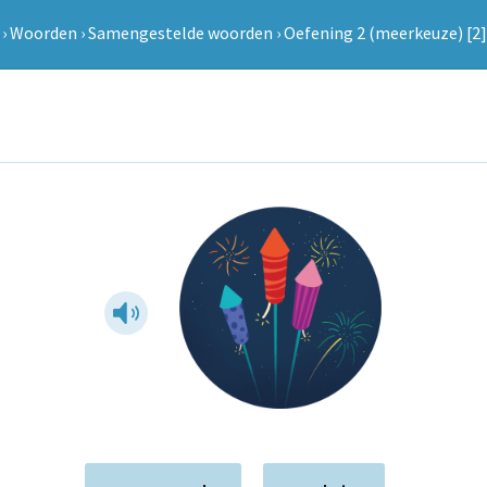
›
Woorden
›
Samengestelde woorden
›
Oefening 2 (meerkeuze) [2]