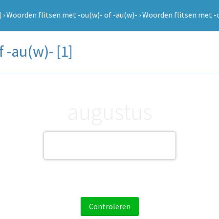
]
›
Woorden flitsen met -ou(w)- of -au(w)-
›
Woorden flitsen met -o
 -au(w)- [1]
augustus