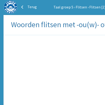
Terug
Taal groep 5
›
Flitsen
›
Flitsen [2
Woorden flitsen met -ou(w)- of