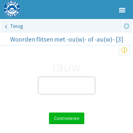
Terug
Woorden flitsen met -ou(w)- of -au(w)- [3]
rauw