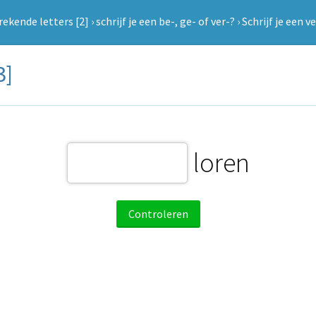
ekende letters [2]
›
schrijf je een be-, ge- of ver-?
›
Schrijf je een v
3]
loren