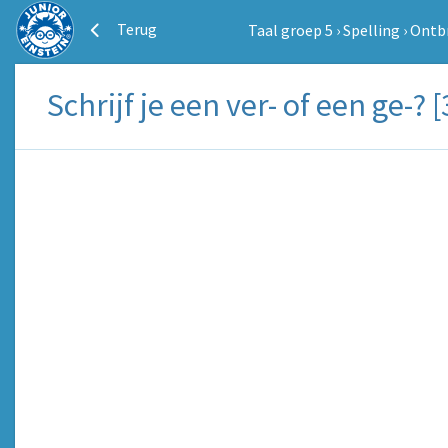
Terug
Taal groep 5
›
Spelling
›
Ontbr
Schrijf je een ver- of een ge-? [