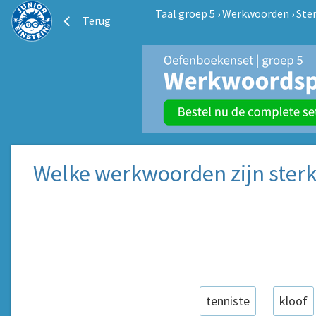
Taal groep 5
›
Werkwoorden
›
Ste
Terug
Welke werkwoorden zijn ster
tenniste
kloof