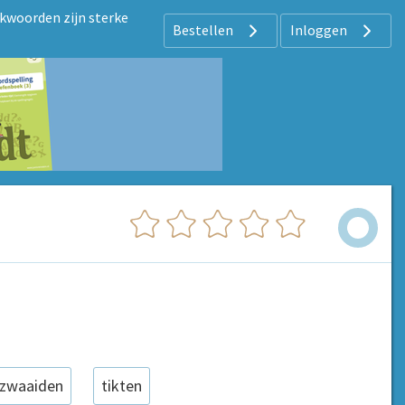
kwoorden zijn sterke
Bestellen
Inloggen
zwaaiden
tikten