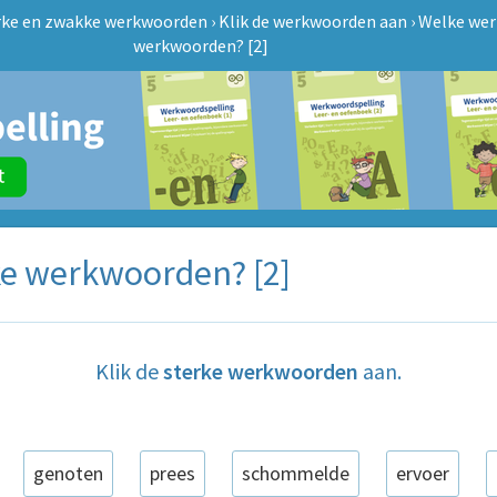
rke en zwakke werkwoorden
›
Klik de werkwoorden aan
›
Welke wer
werkwoorden? [2]
ke werkwoorden? [2]
Klik de
sterke werkwoorden
aan.
genoten
prees
schommelde
ervoer