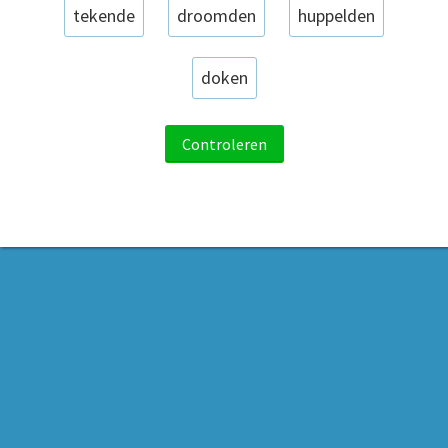
tekende
droomden
huppelden
doken