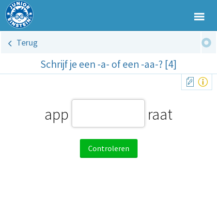
Terug
Schrijf je een -a- of een -aa-? [4]
app
raat