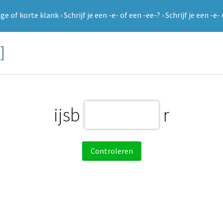
ge of korte klank
›
Schrijf je een -e- of een -ee-?
›
Schrijf je een -e-
]
ijsb
r