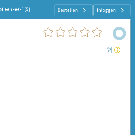
 of een -ee-? [5]
Bestellen
Inloggen