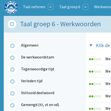
Taal oefenen
Taal groep 6
Werkwoo
Taal groep 6 - Werkwoorden
Klik d
Algemeen
De werkwoordstam
Wel
Tegenwoordige tijd
Wel
Verleden tijd
Wel
Voltooid deelwoord
Wel
Gemengd (tt, vt en vd)
Wel