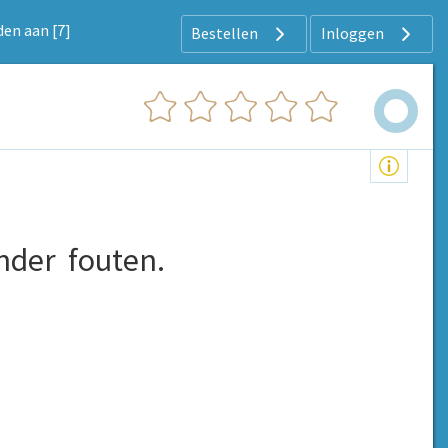
den aan [7]
Bestellen
Inloggen
nder
fouten.