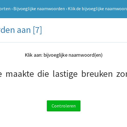
orten
›
Bijvoeglijke naamwoorden
›
Klik de bijvoeglijke naamwoor
den aan [7]
Klik aan: bijvoeglijke naamwoord(en)
e
maakte
die
lastige
breuken
zo