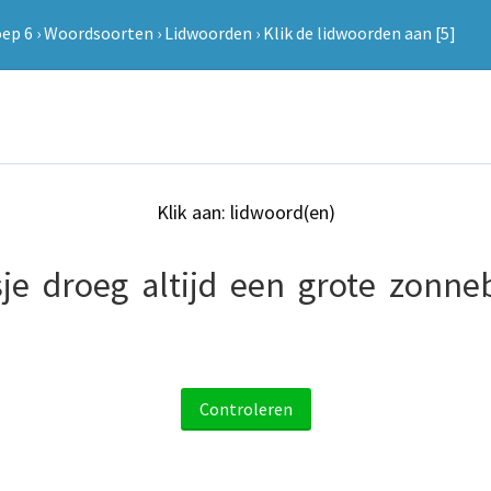
oep 6
›
Woordsoorten
›
Lidwoorden
›
Klik de lidwoorden aan [5]
Klik aan: lidwoord(en)
je
droeg
altijd
een
grote
zonneb