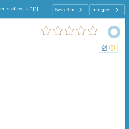
en -c- of een -k-? [3]
Bestellen
Inloggen