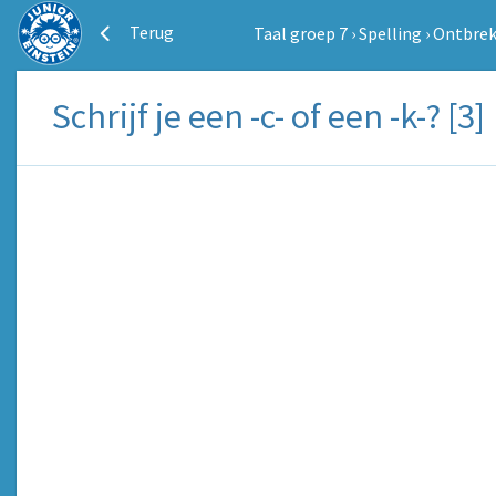
Terug
Taal groep 7
›
Spelling
›
Ontbreke
Schrijf je een -c- of een -k-? [3]