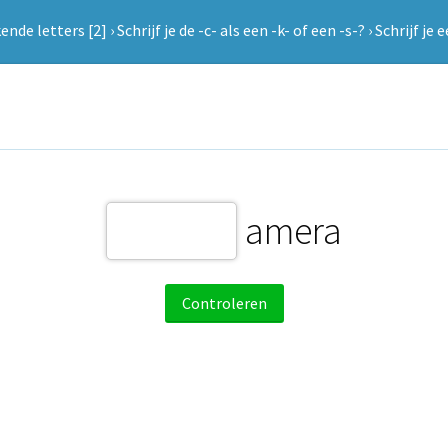
nde letters [2]
›
Schrijf je de -c- als een -k- of een -s-?
›
Schrijf je e
amera