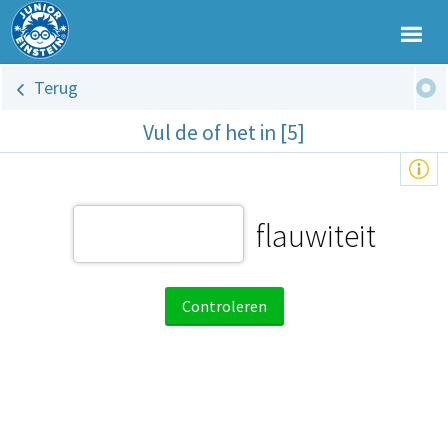
Terug
Vul de of het in [5]
flauwiteit