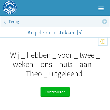
Terug
Knip de zin in stukken [5]
Wij
_
hebben
_
voor
_
twee
_
weken
_
ons
_
huis
_
aan
_
Theo
_
uitgeleend.