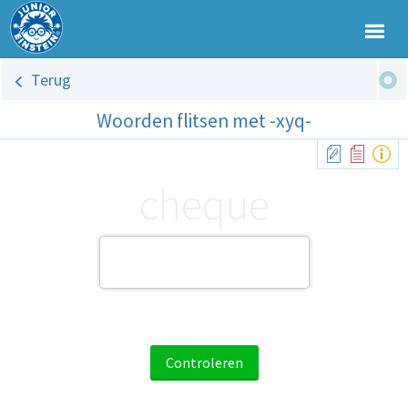
Terug
Woorden flitsen met -xyq-
cheque