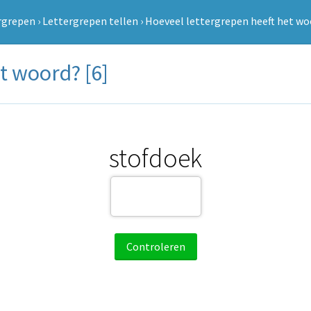
rgrepen
›
Lettergrepen tellen
›
Hoeveel lettergrepen heeft het wo
t woord? [6]
stofdoek