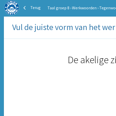
Terug
Taal groep 8
›
Werkwoorden
›
Tegenwoo
Vul de juiste vorm van het wer
De akelige z