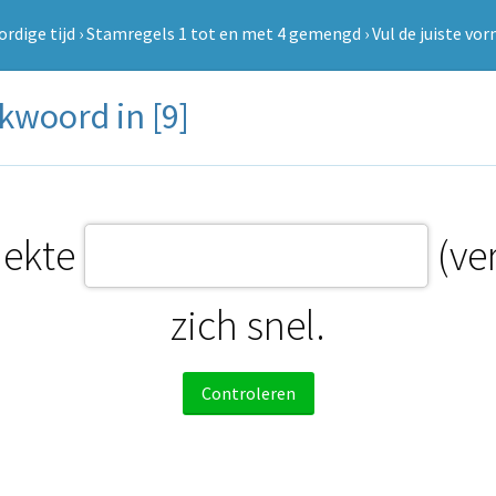
rdige tijd
›
Stamregels 1 tot en met 4 gemengd
›
Vul de juiste vo
kwoord in [9]
iekte
(ve
zich snel.