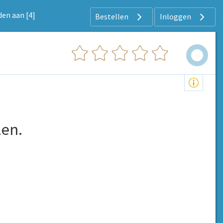
den aan [4]
Bestellen
Inloggen
len.