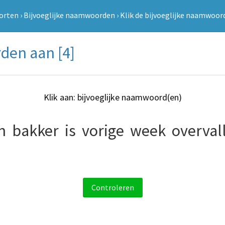
orten
›
Bijvoeglijke naamwoorden
›
Klik de bijvoeglijke naamwoor
den aan [4]
Klik aan: bijvoeglijke naamwoord(en)
n
bakker
is
vorige
week
overval