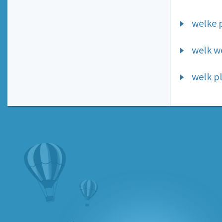
welke p
welk wo
welk pl