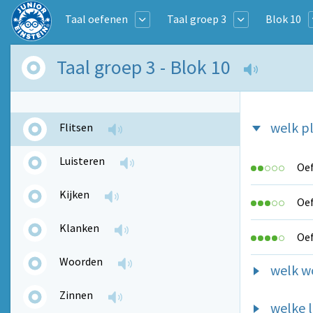
Taal oefenen
Taal groep 3
Blok 10
Taal groep 3 - Blok 10
welk pl
Flitsen
Luisteren
Oef
Kijken
Oef
Klanken
Oef
Woorden
welk wo
Zinnen
welke l