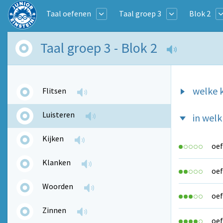
Taal oefenen
Taal groep 3
Blok 2
Taal groep 3 - Blok 2
welke k
Flitsen
Luisteren
in welk
Kijken
oef
Klanken
oef
Woorden
oef
Zinnen
oef