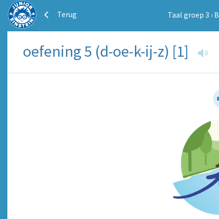
Terug
Taal groep 3
›
B
oefening 5 (d-oe-k-ij-z) [1]