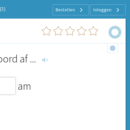
[1]
Bestellen
Inloggen
rd af ...
am