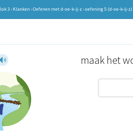
lok 3
›
Klanken
›
Oefenen met d-oe-k-ij-z
›
oefening 5 (d-oe-k-ij-z) 
maak het woo