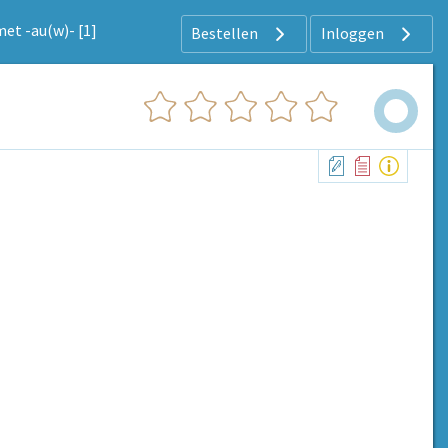
et -au(w)- [1]
Bestellen
Inloggen