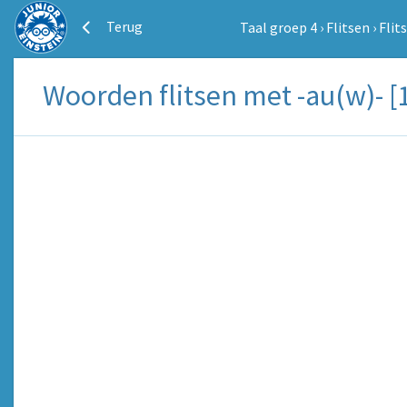
Terug
Taal groep 4
›
Flitsen
›
Flit
Woorden flitsen met -au(w)- [