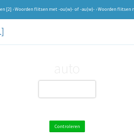
sen [2]
›
Woorden flitsen met -ou(w)- of -au(w)-
›
Woorden flitsen m
1]
auto