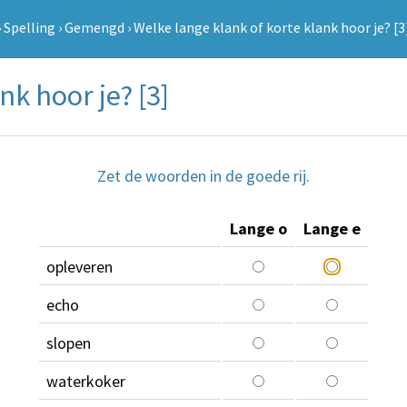
›
Spelling
›
Gemengd
›
Welke lange klank of korte klank hoor je? [3
nk hoor je? [3]
Zet de woorden in de goede rij.
Lange o
Lange e
opleveren
echo
slopen
waterkoker