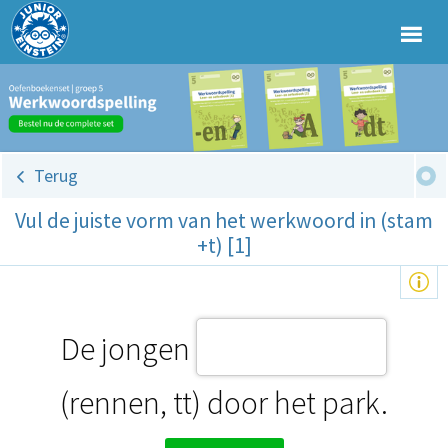
Terug
Vul de juiste vorm van het werkwoord in (stam
+t) [1]
De jongen
(rennen, tt) door het park.