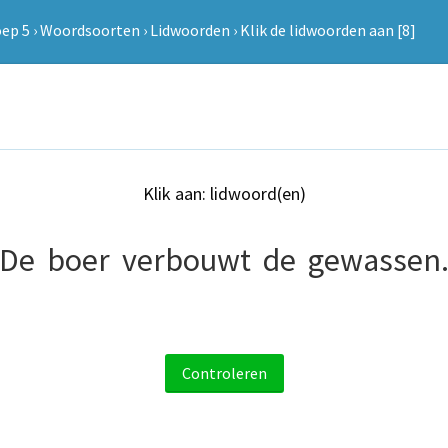
oep 5
›
Woordsoorten
›
Lidwoorden
›
Klik de lidwoorden aan [8]
Klik aan: lidwoord(en)
De
boer
verbouwt
de
gewassen