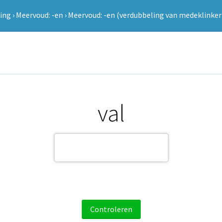
ing
›
Meervoud: -en
›
Meervoud: -en (verdubbeling van medeklinker
val