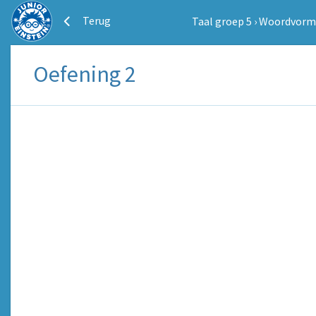
Terug
Taal groep 5
›
Woordvorm
Oefening 2