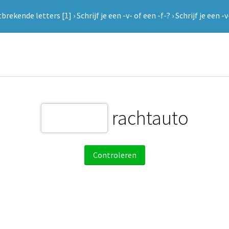
brekende letters [1]
›
Schrijf je een -v- of een -f-?
›
Schrijf je een -v
rachtauto