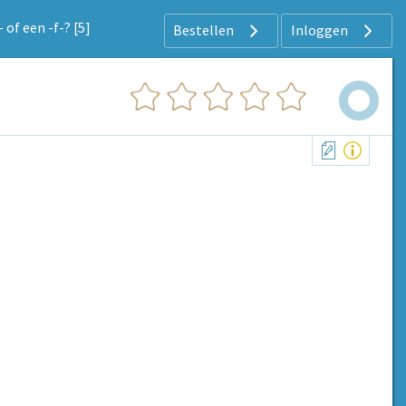
- of een -f-? [5]
Bestellen
Inloggen