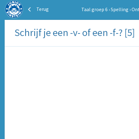
Terug
Taal groep 6
›
Spelling
›
Ont
Schrijf je een -v- of een -f-? [5]