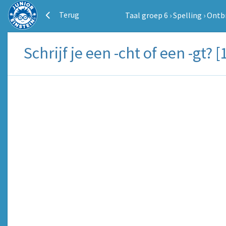
Terug
Taal groep 6
›
Spelling
›
Ontbr
Schrijf je een -cht of een -gt? [