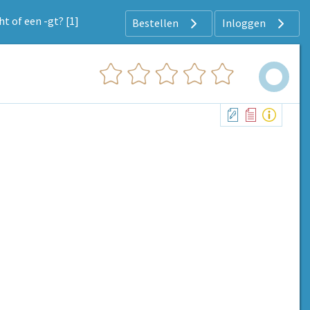
cht of een -gt? [1]
Bestellen
Inloggen