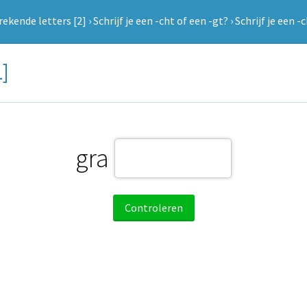
ekende letters [2]
›
Schrijf je een -cht of een -gt?
›
Schrijf je een -
1]
gra