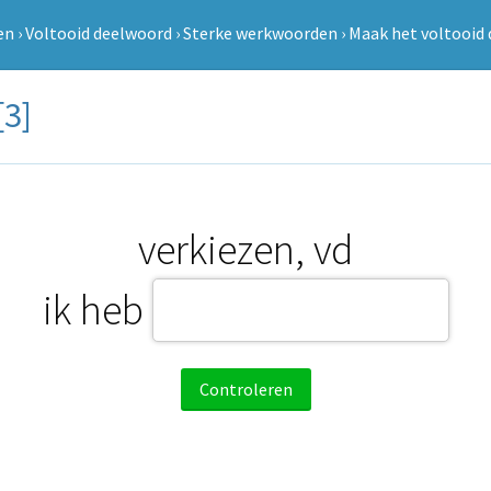
en
›
Voltooid deelwoord
›
Sterke werkwoorden
›
Maak het voltooid 
[3]
verkiezen, vd
ik heb