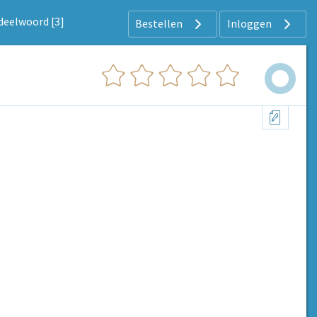
deelwoord [3]
Bestellen
Inloggen