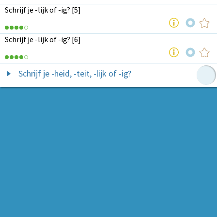
Schrijf je -lijk of -ig? [5]
Schrijf je -lijk of -ig? [6]
Schrijf je -heid, -teit, -lijk of -ig?