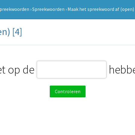
preekwoorden
›
Spreekwoorden
›
Maak het spreekwoord af (open) 
n) [4]
t op de
hebb