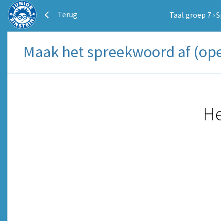
Terug
Taal groep 7
›
S
Maak het spreekwoord af (ope
He