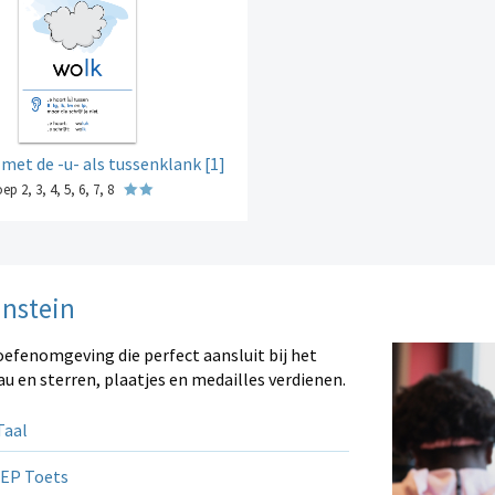
et de -u- als tussenklank [1]
ep 2, 3, 4, 5, 6, 7, 8
instein
oefenomgeving die perfect aansluit bij het
au en sterren, plaatjes en medailles verdienen.
aal
EP Toets