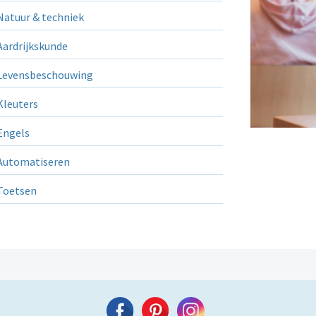
atuur & techniek
ardrijkskunde
evensbeschouwing
leuters
ngels
utomatiseren
Toetsen