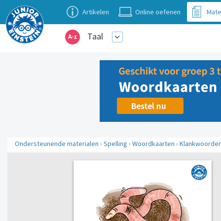
Artikelen
Online oefenen
Mate
Taal
Ondersteunende materialen
›
Spelling
›
Woordkaarten
›
Klankwoorde