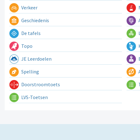
Verkeer
N
Geschiedenis
A
De tafels
L
Topo
K
JE Leerdoelen
E
Spelling
A
Doorstroomtoets
LVS-Toetsen