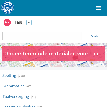
Taal
Ondersteunende materialen voor Taal
Spelling
(208)
Grammatica
(67)
Taalverzorging
(61)
Letters en klanken