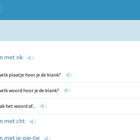
n met nk
welk plaatje hoor je de klank?
welk woord hoor je de klank?
k het woord af...
n met cht
 met je-pje-tje