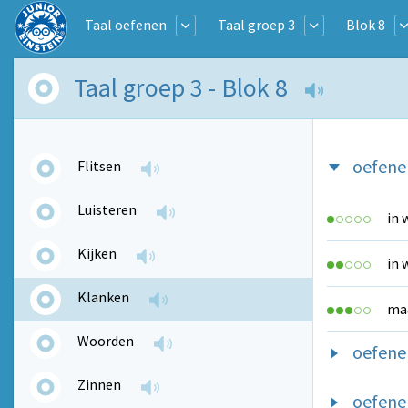
Taal oefenen
Taal groep 3
Blok 8
Taal groep 3 - Blok 8
oefene
Flitsen
Luisteren
in 
Kijken
in 
Klanken
maa
Woorden
oefene
Zinnen
oefenen