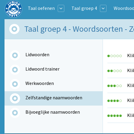
Taal oefenen
Taal groep 4
Woordsoo
Taal groep 4 - Woordsoorten -
Lidwoorden
Kli
Lidwoord trainer
Kli
Werkwoorden
Kli
Zelfstandige naamwoorden
Kli
Bijvoeglijke naamwoorden
Kli