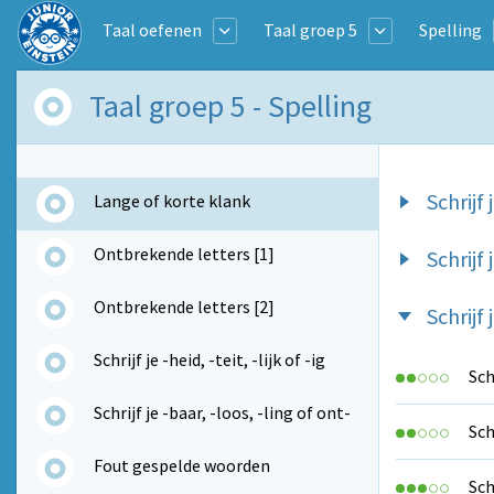
Taal oefenen
Taal groep 5
Spelling
Taal groep 5 - Spelling
Schrijf 
Lange of korte klank
Ontbrekende letters [1]
Schrijf 
Ontbrekende letters [2]
Schrijf
Schrijf je -heid, -teit, -lijk of -ig
Sch
Schrijf je -baar, -loos, -ling of ont-
Sch
Fout gespelde woorden
Sch