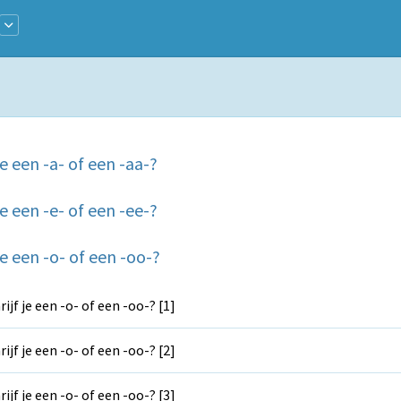
je een -a- of een -aa-?
je een -e- of een -ee-?
 je een -o- of een -oo-?
rijf je een -o- of een -oo-? [1]
rijf je een -o- of een -oo-? [2]
rijf je een -o- of een -oo-? [3]