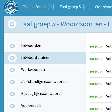
Taal oefenen
Taal groep 5
Woordsoo
Taal groep 5 - Woordsoorten - 
Lidwoorden
Vul
Lidwoord trainer
Vul
Werkwoorden
Vul
Zelfstandige naamwoorden
Vul
Bijvoeglijk naamwoord
Vul
Voorzetsels
Vul