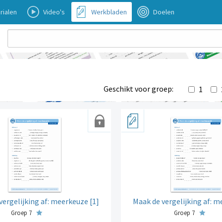
rialen
Video's
Werkbladen
Doelen
Geschikt voor groep:
1
vergelijking af: meerkeuze [1]
Maak de vergelijking af: m
Groep 7
Groep 7