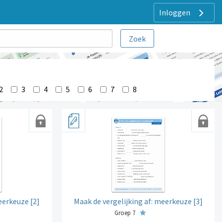
Inloggen
2
3
4
5
6
7
8
eerkeuze [2]
Maak de vergelijking af: meerkeuze [3]
Groep 7