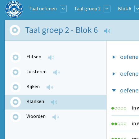
Taal oefenen
Taal groep 2
Blok 6
Taal groep 2 - Blok 6
oefene
Flitsen
Luisteren
oefene
Kijken
oefene
Klanken
in 
Woorden
in 
maa