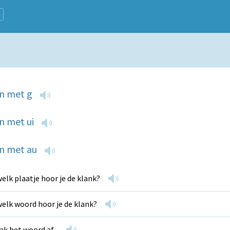
n met g
n met ui
n met au
welk plaatje hoor je de klank?
welk woord hoor je de klank?
k het woord af...