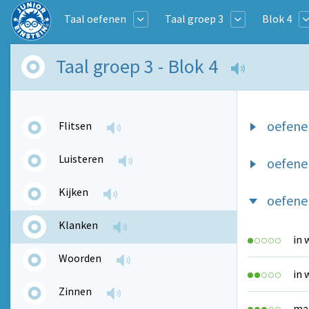
Taal oefenen
Taal groep 3
Blok 4
Taal groep 3 - Blok 4
oefene
Flitsen
Luisteren
oefene
Kijken
oefene
Klanken
in 
Woorden
in 
Zinnen
maa