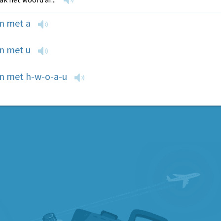
n met a
n met u
n met h-w-o-a-u