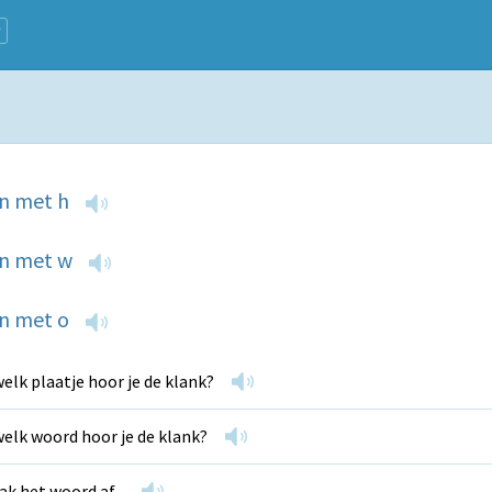
n met h
n met w
n met o
welk plaatje hoor je de klank?
welk woord hoor je de klank?
k het woord af...