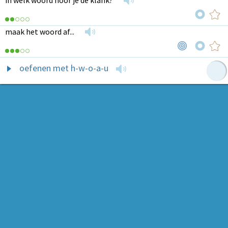
in welk woord hoor je de klank?
maak het woord af...
oefenen met h-w-o-a-u