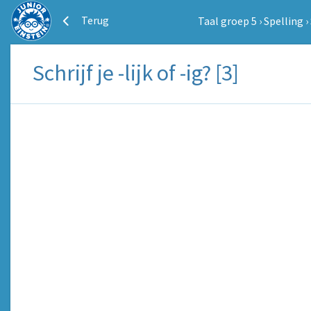
Terug
Taal groep 5
›
Spelling
›
Schrijf je -lijk of -ig? [3]