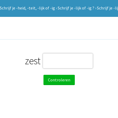
Schrijf je -heid, -teit, -lijk of -ig
›
Schrijf je -lijk of -ig ?
›
Schrijf je -li
zest