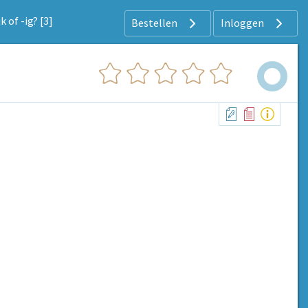
jk of -ig? [3]
Bestellen
Inloggen