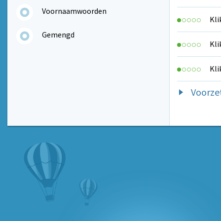
Voornaamwoorden
Kli
Gemengd
Kli
Kli
Voorze