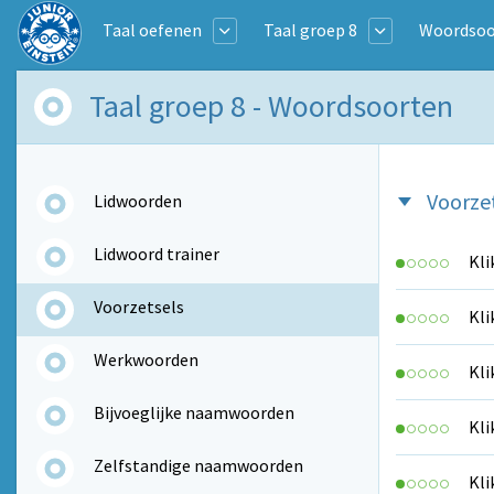
Taal oefenen
Taal groep 8
Woordsoo
Taal groep 8 - Woordsoorten
Voorze
Lidwoorden
Lidwoord trainer
Kli
Voorzetsels
Kli
Werkwoorden
Kli
Bijvoeglijke naamwoorden
Kli
Zelfstandige naamwoorden
Kli